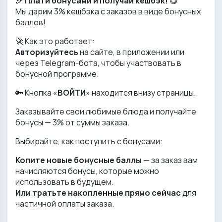
🎉
Плати бонусами и получай кешбэк!
😋
Мы дарим 3% кешбэка с заказов в виде бонусных
баллов!
🚀 Как это работает:
Авторизуйтесь
на сайте, в приложении или
через Telegram-бота, чтобы участвовать в
бонусной программе.
🔑 Кнопка «
ВОЙТИ
» находится внизу страницы.
Заказывайте свои любимые блюда и получайте
бонусы — 3% от суммы заказа.
Выбирайте, как поступить с бонусами:
Копите новые бонусные баллы
— за заказ вам
начисляются бонусы, которые можно
использовать в будущем.
Или тратьте накопленные прямо сейчас
для
частичной оплаты заказа.