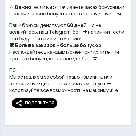
⚠️
Важно:
если вы оплачиваете заказ бонусными
баллами, новые бонусы за него не начисляются.
Ваши бонусы действуют
60 дней
. Но не
волнуйтесь, наш Telegram-бот 📨 напомнит, если
они будут близки к истечению!
🎁 Больше заказов – больше бонусов!
Наслаждайтесь каждым моментом: копите или
тратьте бонусы, когда вам удобно! 💙
P.S.
Мы оставляем за собой право изменить или
завершить акцию, но пока она действует —
используйте все возможности на максимум! 🔥
share
ПОДЕЛИТЬСЯ