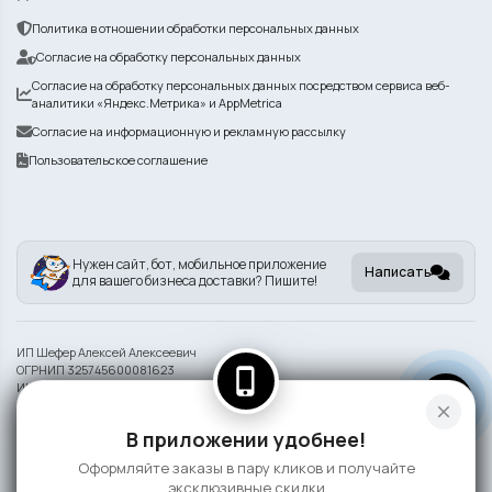
Политика в отношении обработки персональных данных
Согласие на обработку персональных данных
Согласие на обработку персональных данных посредством сервиса веб-
аналитики «Яндекс.Метрика» и AppMetrica
Согласие на информационную и рекламную рассылку
Пользовательское соглашение
Нужен сайт, бот, мобильное приложение
Написать
для вашего бизнеса доставки? Пишите!
ИП Шефер Алексей Алексеевич
ОГРНИП 325745600081623
phone_iphone
ИНН 742209932290
close
Информация на сайте носит справочный характер и не является публичной
В приложении удобнее!
офертой
Оформляйте заказы в пару кликов и получайте
©
2026 Сушка
эксклюзивные скидки