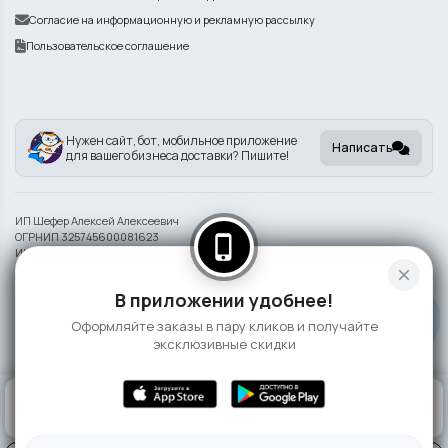
Согласие на информационную и рекламную рассылку
Пользовательское соглашение
Нужен сайт, бот, мобильное приложение
Написать
для вашего бизнеса доставки? Пишите!
ИП Шефер Алексей Алексеевич
ОГРНИП 325745600081623
phone_iphone
ИНН 742209932290
close
Информация на сайте носит справочный характер и не является публичной
В приложении удобнее!
офертой
Оформляйте заказы в пару кликов и получайте
©
2026 Сушка
эксклюзивные скидки
0
КОРЗИНА
0 ₽
ГЛАВНАЯ
ВОЙТИ