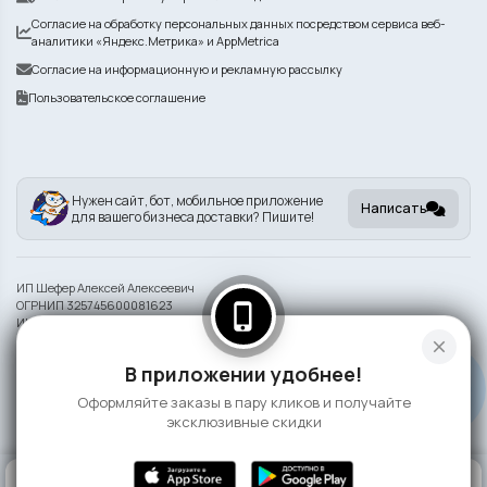
Согласие на обработку персональных данных посредством сервиса веб-
аналитики «Яндекс.Метрика» и AppMetrica
Согласие на информационную и рекламную рассылку
Пользовательское соглашение
Нужен сайт, бот, мобильное приложение
Написать
для вашего бизнеса доставки? Пишите!
ИП Шефер Алексей Алексеевич
ОГРНИП 325745600081623
phone_iphone
ИНН 742209932290
close
Информация на сайте носит справочный характер и не является публичной
В приложении удобнее!
офертой
Оформляйте заказы в пару кликов и получайте
©
2026 Сушка
эксклюзивные скидки
0
КОРЗИНА
0 ₽