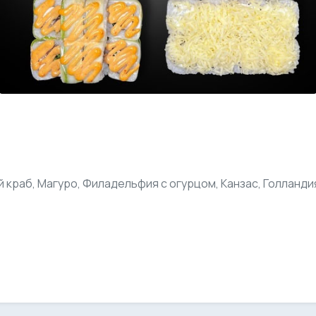
й краб, Магуро, Филадельфия с огурцом, Канзас, Голланди