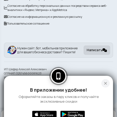
Согласие на обработку персональных данных посредством сервиса веб-
аналитики «Яндекс.Метрика» и AppMetrica
Согласие на информационную и рекламную рассылку
Пользовательское соглашение
Нужен сайт, бот, мобильное приложение
Написать
для вашего бизнеса доставки? Пишите!
ИП Шефер Алексей Алексеевич
ОГРНИП 325745600081623
phone_iphone
ИНН 742209932290
close
Информация на сайте носит справочный характер и не является публичной
В приложении удобнее!
офертой
Оформляйте заказы в пару кликов и получайте
©
2026 Сушка
эксклюзивные скидки
0
КОРЗИНА
0 ₽