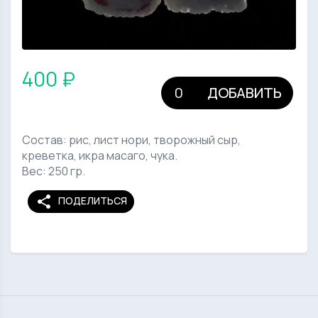
400 ₽
ДОБАВИТЬ
Состав: рис, лист нори, творожный сыр,
креветка, икра масаго, чука.
Вес: 250 гр.
share
ПОДЕЛИТЬСЯ