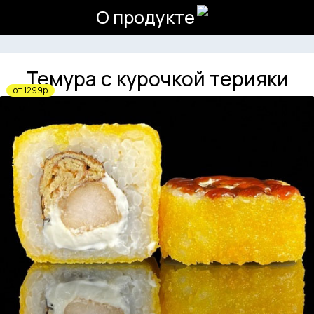
О продукте
Темура с курочкой терияки
от 1299р