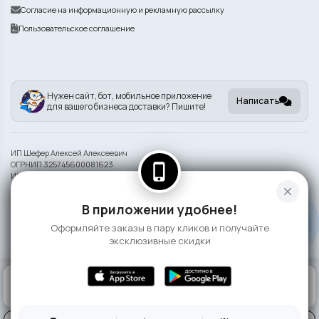
Согласие на информационную и рекламную рассылку
Пользовательское соглашение
Нужен сайт, бот, мобильное приложение
Написать
для вашего бизнеса доставки? Пишите!
ИП Шефер Алексей Алексеевич
ОГРНИП 325745600081623
phone_iphone
ИНН 742209932290
close
Информация на сайте носит справочный характер и не является публичной
В приложении удобнее!
офертой
Оформляйте заказы в пару кликов и получайте
©
2026 Сушка
эксклюзивные скидки
0
КОРЗИНА
0 ₽
ГЛАВНАЯ
ВОЙТИ